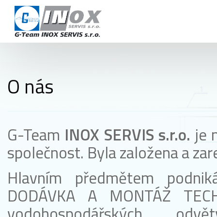
KAR
OBCHODNÍ
KON
O nás
+420 724 978 115
info@inoxservis.cz
G-Team
INOX SERVIS s.r.o.
je 
společnost. Byla založena a za
Hlavním předmětem podnik
DODÁVKA A MONTÁŽ TECHN
vodohospodářských odv