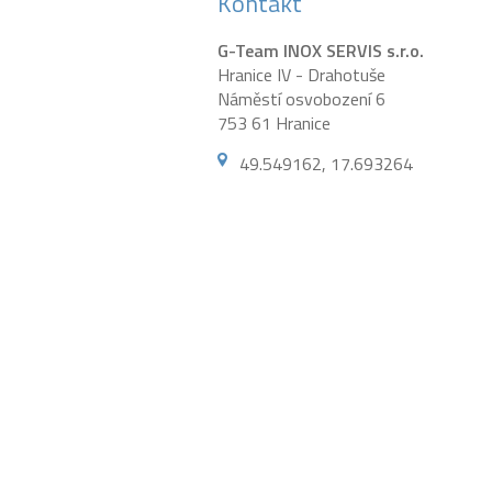
Kontakt
G-Team INOX SERVIS s.r.o.
Hranice IV - Drahotuše
Náměstí osvobození 6
753 61 Hranice
49.549162, 17.693264