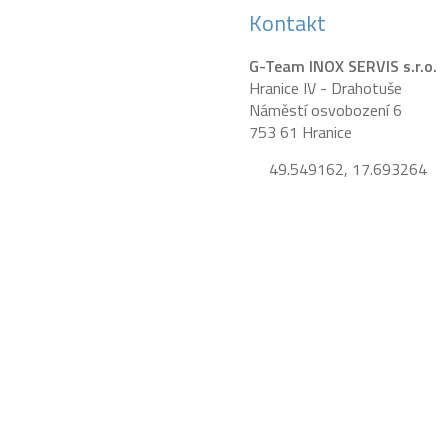
Kontakt
G-Team INOX SERVIS s.r.o.
Hranice IV - Drahotuše
Náměstí osvobození 6
753 61 Hranice
49.549162, 17.693264