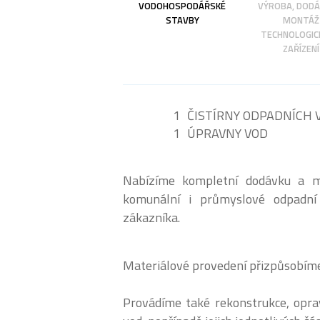
VODOHOSPODÁŘSKÉ
VÝROBA, DODÁ
STAVBY
MONTÁŽ
TECHNOLOGIC
ZAŘÍZENÍ
ČISTÍRNY ODPADNÍCH 
ÚPRAVNY VOD
Nabízíme kompletní dodávku a m
komunální i průmyslové odpadn
zákazníka.
Materiálové provedení přizpůsobím
Provádíme také rekonstrukce, oprav