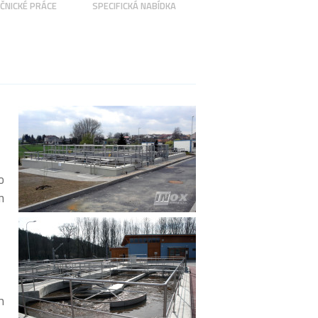
ČNICKÉ PRÁCE
SPECIFICKÁ NABÍDKA
o
m
h