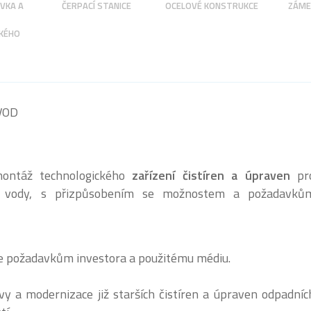
VKA A
ČERPACÍ STANICE
OCELOVÉ KONSTRUKCE
ZÁME
KÉHO
VOD
ontáž technologického
zařízení čistíren a úpraven
pr
í vody, s přizpůsobením se možnostem a požadavků
e požadavkům investora a použitému médiu.
y a modernizace již starších čistíren a úpraven odpadníc