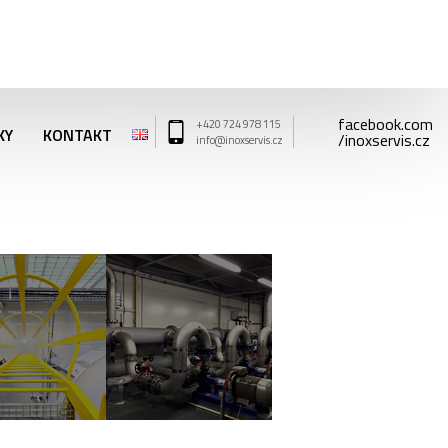
facebook.com
+420 724 978 115
KY
KONTAKT
/inoxservis.cz
info@inoxservis.cz